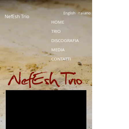
English
Italiano
NefEsh Trio
HOME
TRIO
DISCOGRAFIA
MEDIA
CONTATTI